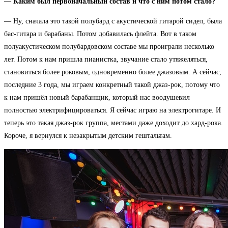
— Каким был первоначальный состав и что с ним потом стало?
— Ну, сначала это такой полубард с акустической гитарой сидел, была
бас-гитара и барабаны. Потом добавилась флейта. Вот в таком
полуакустическом полубардовском составе мы проиграли несколько
лет. Потом к нам пришла пианистка, звучание стало утяжеляться,
становиться более роковым, одновременно более джазовым. А сейчас,
последние 3 года, мы играем конкретный такой джаз-рок, потому что
к нам пришёл новый барабанщик, который нас воодушевил
полностью электрифицироваться. Я сейчас играю на электрогитаре. И
теперь это такая джаз-рок группа, местами даже доходит до хард-рока.
Короче, я вернулся к незакрытым детским гештальтам.