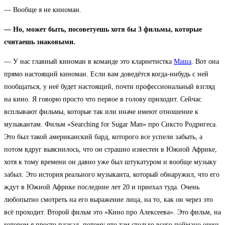
— Вообще я не киноман.
— Но, может быть, посоветуешь хотя бы 3 фильмы, которые
считаешь знаковыми.
— У нас главный киноман в команде это кларнетистка
Маша
. Вот она
прямо настоящий киноман. Если вам доведётся когда-нибудь с ней
пообщаться, у неё будет настоящий, почти профессиональный взгляд
на кино. Я говорю просто что первое в голову приходит. Сейчас
всплывают фильмы, которые так или иначе имеют отношение к
музыкантам. Фильм «Searching for Sugar Man» про Сиксто Родригеса.
Это был такой американский бард, которого все успели забыть, а
потом вдруг выяснилось, что он страшно известен в Южной Африке,
хотя к тому времени он давно уже был штукатуром и вообще музыку
забыл. Это история реального музыканта, который обнаружил, что его
ждут в Южной Африке последние лет 20 и приехал туда. Очень
любопытно смотреть на его выражение лица, на то, как он через это
всё проходит. Второй фильм это «Кино про Алексеева». Это фильм, на
котором я просто плакал, потому что там столько всего поймано очень