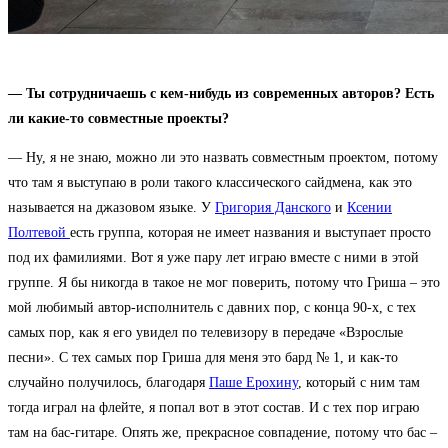
— Ты сотрудничаешь с кем-нибудь из современных авторов? Есть
ли какие-то совместные проекты?
— Ну, я не знаю, можно ли это назвать совместным проектом, потому
что там я выступаю в роли такого классического сайдмена, как это
называется на джазовом языке. У
Григория Данского
и
Ксении
Полтевой
есть группа, которая не имеет названия и выступает просто
под их фамилиями. Вот я уже пару лет играю вместе с ними в этой
группе. Я бы никогда в такое не мог поверить, потому что Гриша – это
мой любимый автор-исполнитель с давних пор, с конца 90-х, с тех
самых пор, как я его увидел по телевизору в передаче «Взрослые
песни». С тех самых пор Гриша для меня это бард № 1, и как-то
случайно получилось, благодаря
Паше Ерохину
, который с ним там
тогда играл на флейте, я попал вот в этот состав. И с тех пор играю
там на бас-гитаре. Опять же, прекрасное совпадение, потому что бас –