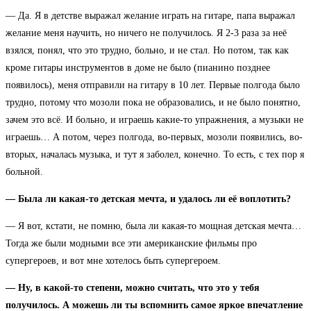
— Да. Я в детстве выражал желание играть на гитаре, папа выражал
желание меня научить, но ничего не получилось. Я 2-3 раза за неё
взялся, понял, что это трудно, больно, и не стал. Но потом, так как
кроме гитары инструментов в доме не было (пианино позднее
появилось), меня отправили на гитару в 10 лет. Первые полгода было
трудно, потому что мозоли пока не образовались, и не было понятно,
зачем это всё. И больно, и играешь какие-то упражнения, а музыки не
играешь… А потом, через полгода, во-первых, мозоли появились, во-
вторых, началась музыка, и тут я заболел, конечно. То есть, с тех пор я
больной.
— Была ли какая-то детская мечта, и удалось ли её воплотить?
— Я вот, кстати, не помню, была ли какая-то мощная детская мечта…
Тогда же были модными все эти американские фильмы про
супергероев, и вот мне хотелось быть супергероем.
— Ну, в какой-то степени, можно считать, что это у тебя
получилось. А можешь ли ты вспомнить самое яркое впечатление