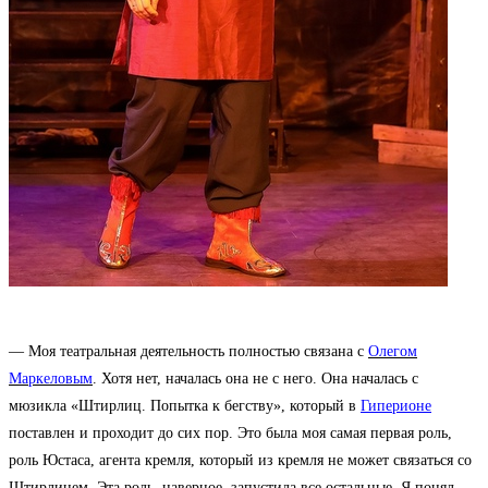
— Моя театральная деятельность полностью связана с
Олегом
Маркеловым
. Хотя нет, началась она не с него. Она началась с
мюзикла «Штирлиц. Попытка к бегству», который в
Гиперионе
поставлен и проходит до сих пор. Это была моя самая первая роль,
роль Юстаса, агента кремля, который из кремля не может связаться со
Штирлицем. Эта роль, наверное, запустила все остальные. Я понял,