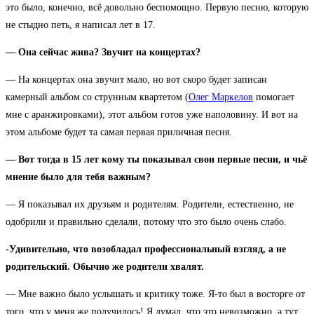
это было, конечно, всё довольно беспомощно. Первую песню, которую
не стыдно петь, я написал лет в 17.
— Она сейчас жива? Звучит на концертах?
— На концертах она звучит мало, но вот скоро будет записан
камерный альбом со струнным квартетом (
Олег Маркелов
помогает
мне с аранжировками), этот альбом готов уже наполовину. И вот на
этом альбоме будет та самая первая приличная песня.
— Вот тогда в 15 лет кому ты показывал свои первые песни, и чьё
мнение было для тебя важным?
— Я показывал их друзьям и родителям. Родители, естественно, не
одобрили и правильно сделали, потому что это было очень слабо.
-Удивительно, что возобладал профессиональный взгляд, а не
родительский. Обычно же родители хвалят.
— Мне важно было услышать и критику тоже. Я-то был в восторге от
того, что у меня же получилось! Я думал, что это невозможно, а тут