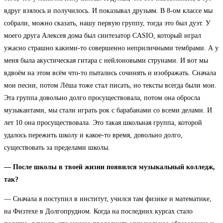
вдруг взялось и получилось. И показывал друзьям. В 8-ом классе мы
собрали, можно сказать, нашу первую группу, тогда это был дуэт. У
моего друга Алексея дома был синтезатор CASIO, который играл
ужасно страшно какими-то совершенно неприличными тембрами. А у
меня была акустическая гитара с нейлоновыми струнами. И вот мы
вдвоём на этом всём что-то пытались сочинять и изображать. Сначала
мои песни, потом Лёша тоже стал писать, но тексты всегда были мои.
Эта группа довольно долго просуществовала, потом она обросла
музыкантами, мы стали играть рок с барабанами со всеми делами. И
лет 10 она просуществовала. Это такая школьная группа, которой
удалось пережить школу и какое-то время, довольно долго,
существовать за пределами школы.
— После школы в твоей жизни появился музыкальный колледж,
так?
— Сначала я поступил в институт, учился там физике и математике,
на Физтехе в Долгопрудном. Когда на последних курсах стало