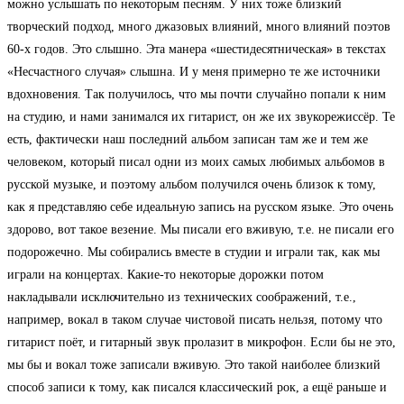
можно услышать по некоторым песням. У них тоже близкий
творческий подход, много джазовых влияний, много влияний поэтов
60-х годов. Это слышно. Эта манера «шестидесятническая» в текстах
«Несчастного случая» слышна. И у меня примерно те же источники
вдохновения. Так получилось, что мы почти случайно попали к ним
на студию, и нами занимался их гитарист, он же их звукорежиссёр. Те
есть, фактически наш последний альбом записан там же и тем же
человеком, который писал одни из моих самых любимых альбомов в
русской музыке, и поэтому альбом получился очень близок к тому,
как я представляю себе идеальную запись на русском языке. Это очень
здорово, вот такое везение. Мы писали его вживую, т.е. не писали его
подорожечно. Мы собирались вместе в студии и играли так, как мы
играли на концертах. Какие-то некоторые дорожки потом
накладывали исключительно из технических соображений, т.е.,
например, вокал в таком случае чистовой писать нельзя, потому что
гитарист поёт, и гитарный звук пролазит в микрофон. Если бы не это,
мы бы и вокал тоже записали вживую. Это такой наиболее близкий
способ записи к тому, как писался классический рок, а ещё раньше и